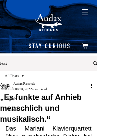
Post
All Posts
Audax Records
All Posts
Oct 28, 2022
7 min read
„Es funkte auf Anhieb
English
menschlich und
German
musikalisch.“
Das Mariani Klavierquartett 