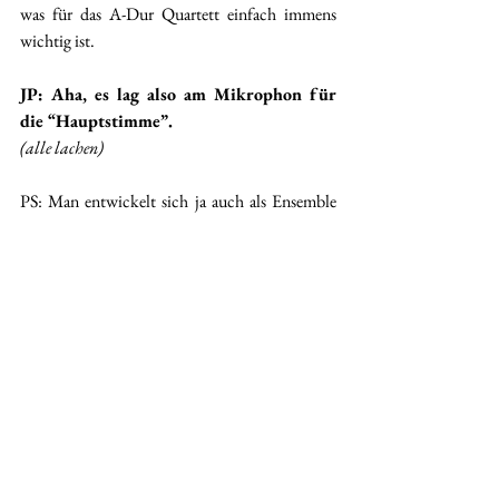
was für das A-Dur Quartett einfach immens 
wichtig ist.
JP: Aha, es lag also am Mikrophon für 
die “Hauptstimme”.
(alle lachen)
PS: Man entwickelt sich ja auch als Ensemble 
weiter. Unsere Klangvorstellung hat sich 
vielleicht auch minimal geändert. Allerdings 
ohne, dass wir dies irgendwie thematisiert 
hätten. 
PB: Aber das ist das Tolle daran, wenn man mit 
so super Leuten zusammenarbeitet. Alles, was 
wir machen ist ja zu formulieren wie wir uns 
selber hören, was auch manchmal gar nicht so 
einfach ist. Und Marie und ihr Team übersetzen 
das in die technischen Umsetzungen. Ich liebe 