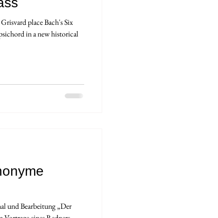
ass
Grisvard place Bach's Six
psichord in a new historical
anonyme
al und Bearbeitung „Der
m Vortrage eines Redners