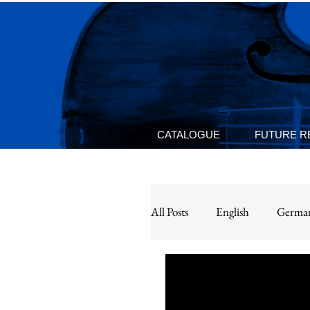
CATALOGUE
FUTURE R
All Posts
English
Germa