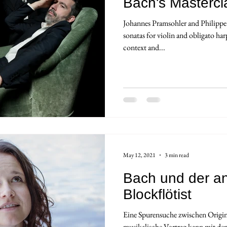
Bach's Mastercl
Johannes Pramsohler and Philippe 
sonatas for violin and obligato har
context and...
May 12, 2021
3 min read
Bach und der 
Blockflötist
Eine Spurensuche zwischen Origin
musikalische Vortrag kann mit de