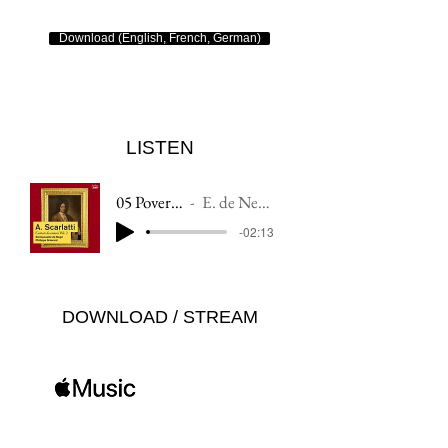
Download (English, French, German)
LISTEN
05 Povero cor ferito
E. de Negri, P. Grisvard
-02:13
DOWNLOAD / STREAM