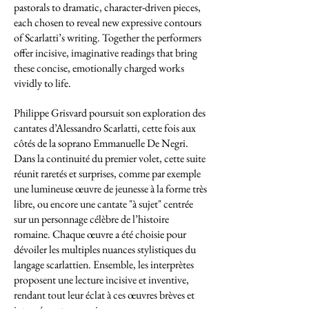
pastorals to dramatic, character-driven pieces,
each chosen to reveal new expressive contours
of Scarlatti’s writing. Together the performers
offer incisive, imaginative readings that bring
these concise, emotionally charged works
vividly to life.
Philippe Grisvard poursuit son exploration des
cantates d’Alessandro Scarlatti, cette fois aux
côtés de la soprano Emmanuelle De Negri.
Dans la continuité du premier volet, cette suite
réunit raretés et surprises, comme par exemple
une lumineuse œuvre de jeunesse à la forme très
libre, ou encore une cantate "à sujet" centrée
sur un personnage célèbre de l’histoire
romaine. Chaque œuvre a été choisie pour
dévoiler les multiples nuances stylistiques du
langage scarlattien. Ensemble, les interprètes
proposent une lecture incisive et inventive,
rendant tout leur éclat à ces œuvres brèves et