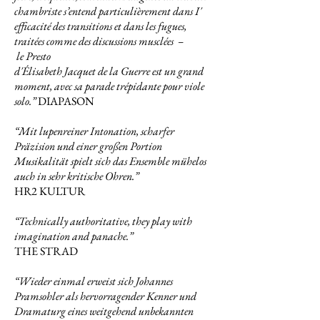
chambriste s’entend particulièrement dans I'
efficacité des transitions et dans les fugues,
traitées comme des discussions musclées –
le Presto
d'Élisabeth Jacquet de la Guerre est un grand
moment, avec sa parade trépidante pour viole
solo.”
DIAPASON
“Mit lupenreiner Intonation, scharfer
Präzision und einer großen Portion
Musikalität spielt sich das Ensemble mühelos
auch in sehr kritische Ohren.”
HR2 KULTUR
“Technically authoritative, they play with
imagination and panache.”
THE STRAD
“Wieder einmal erweist sich Johannes
Pramsohler als hervorragender Kenner und
Dramaturg eines weitgehend unbekannten