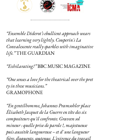
“Ensemble Diderot’s ebullient approach wears
that learning very lightly. Couperin's La
Convalescente really sparkles with imaginative
life.”
THE GUARDIAN
“Exhilarating!”
BBC MUSIC MAGAZINE
“One senses a love for the theatrical over the pret
ty in these musicians.”
GRAMOPHONE
“En gentilhomme, Johannes Pramsohler place
Élisabeth Jacquet de la Guerre en tête des six
compositeurs qu'il confronte. Graveen sol
mineur : quelle prise de parole !, majestueuse
puis aussitôt langoureuse – et d' une langueur
fière, éloquente, soutenue. L’exigence du travail