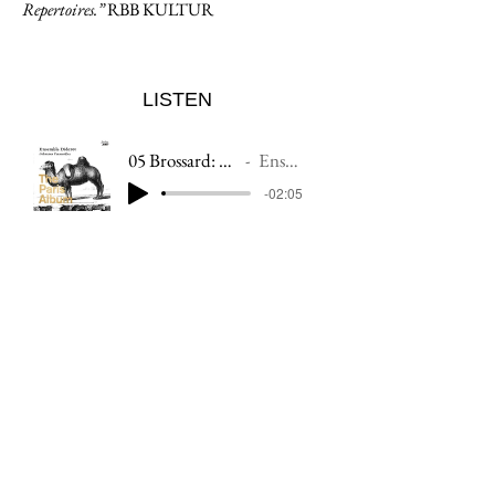
Repertoires.”
RBB KULTUR
LISTEN
05 Brossard: Sonata 'La Primogenita'
Ensemble Diderot
-02:05
DOWNLOAD / STREAM