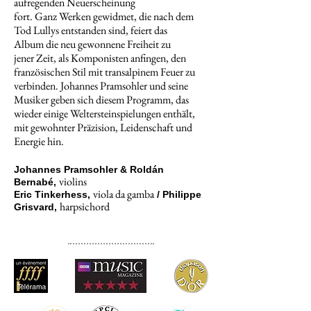
aufregenden Neuerscheinung
fort. Ganz Werken gewidmet, die nach dem
Tod Lullys entstanden sind, feiert das
Album die neu gewonnene Freiheit zu
jener Zeit, als Komponisten anfingen, den
französischen Stil mit transalpinem Feuer zu
verbinden. Johannes Pramsohler und seine
Musiker geben sich diesem Programm, das
wieder einige Weltersteinspielungen enthält,
mit gewohnter Präzision, Leidenschaft und
Energie hin.
Johannes Pramsohler & Roldán
violins
Bernabé,
viola da gamba
Eric Tinkerhess,
/ Philippe
harpsichord
Grisvard,