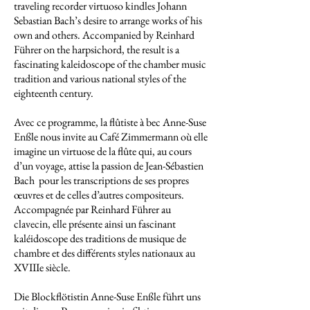
traveling recorder virtuoso kindles Johann
Sebastian Bach’s desire to arrange works of his
own and others. Accompanied by Reinhard
Führer on the harpsichord, the result is a
fascinating kaleidoscope of the chamber music
tradition and various national styles of the
eighteenth century.
Avec ce programme, la flûtiste à bec Anne-Suse
Enßle nous invite au Café Zimmermann où elle
imagine un virtuose de la flûte qui, au cours
d’un voyage, attise la passion de Jean-Sébastien
Bach pour les transcriptions de ses propres
œuvres et de celles d’autres compositeurs.
Accompagnée par Reinhard Führer au
clavecin, elle présente ainsi un fascinant
kaléidoscope des traditions de musique de
chambre et des différents styles nationaux au
XVIIIe siècle.
Die Blockflötistin Anne-Suse Enßle führt uns