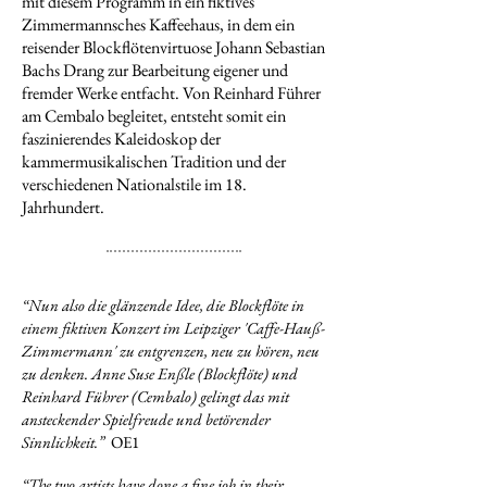
mit diesem Programm in ein fiktives
Zimmermannsches Kaffeehaus, in dem ein
reisender Blockflötenvirtuose Johann Sebastian
Bachs Drang zur Bearbeitung eigener und
fremder Werke entfacht. Von Reinhard Führer
am Cembalo begleitet, entsteht somit ein
faszinierendes Kaleidoskop der
kammermusikalischen Tradition und der
verschiedenen Nationalstile im 18.
Jahrhundert.
“Nun also die glänzende Idee, die Blockflöte in
einem fiktiven Konzert im Leipziger 'Caffe-Hauß-
Zimmermann' zu entgrenzen, neu zu hören, neu
zu denken. Anne Suse Enßle (Blockflöte) und
Reinhard Führer (Cembalo) gelingt das mit
ansteckender Spielfreude und betörender
Sinnlichkeit.
”
OE1
“The two artists have done a fine job in their