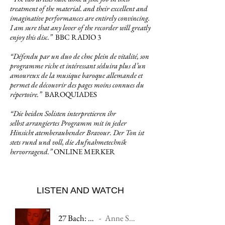
treatment of the material. and their excellent and
imaginative performances are entirely convincing.
I am sure that any lover of the recorder will greatly
enjoy this disc.”
BBC RADIO 3
“Défendu par un duo de choc plein de vitalité, son
programme riche et intéressant séduira plus d’un
amoureux de la musique baroque allemande et
permet de découvrir des pages moins connues du
répertoire.”
BAROQUIADES
“Die beiden Solisten interpretieren ihr
selbst arrangiertes Programm mit in jeder
Hinsicht atemberaubender Bravour. Der Ton ist
stets rund und voll, die Aufnahmetechnik
hervorragend.
”
ONLINE MERKER
LISTEN AND WATCH
27 Bach: Patchwork Sonata, Gigue
Anne Suse Enßle, Reinhard Führer