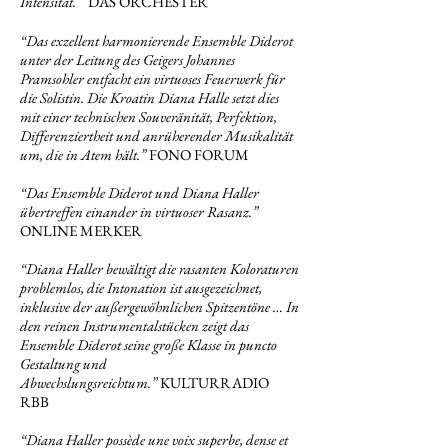
Intensität.
”
DAS ORCHESTER
“Das exzellent harmonierende Ensemble Diderot
unter der Leitung des Geigers Johannes
Pramsohler entfacht ein virtuoses Feuerwerk für
die Solistin. Die Kroatin Diana Halle setzt dies
mit einer technischen Souveränität, Perfektion,
Differenziertheit und anrüherender Musikalität
um, die in Atem hält.”
FONO FORUM
“Das Ensemble Diderot und Diana Haller
übertreffen einander in virtuoser Rasanz.”
ONLINE MERKER
“Diana Haller bewältigt die rasanten Koloraturen
problemlos, die Intonation ist ausgezeichnet,
inklusive der außergewöhnlichen Spitzentöne … In
den reinen Instrumentalstücken zeigt das
Ensemble Diderot seine große Klasse in puncto
Gestaltung und
Abwechslungsreichtum.”
KULTURRADIO
RBB
“Diana Haller
possède une voix superbe, dense et