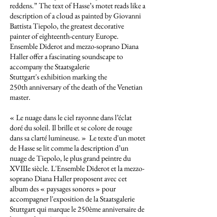
reddens.” The text of Hasse’s motet reads like a
description of a cloud as painted by Giovanni
Battista Tiepolo, the greatest decorative
painter of eighteenth-century Europe.
Ensemble Diderot and mezzo-soprano Diana
Haller offer a fascinating soundscape to
accompany the Staatsgalerie
Stuttgart's exhibition marking the
250th anniversary of the death of the Venetian
master.
« Le nuage dans le ciel rayonne dans l’éclat
doré du soleil. Il brille et se colore de rouge
dans sa clarté lumineuse. » Le texte d'un motet
de Hasse se lit comme la description d’un
nuage de Tiepolo, le plus grand peintre du
XVIIIe siècle. L'Ensemble Diderot et la mezzo-
soprano Diana Haller proposent avec cet
album des « paysages sonores » pour
accompagner l'exposition de la Staatsgalerie
Stuttgart qui marque le 250ème anniversaire de