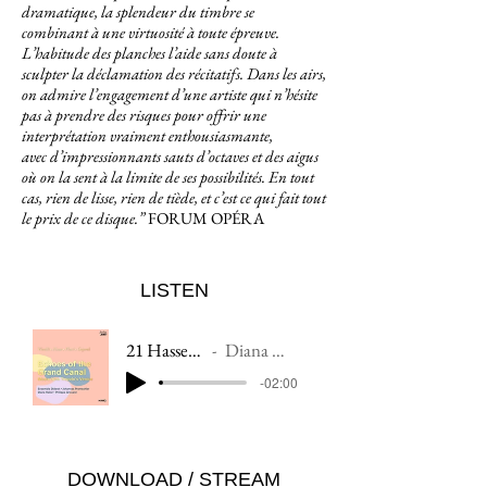
dramatique, la splendeur du timbre se
combinant
à une virtuosité à toute épreuve.
L’habitude des planches l’aide sans doute à
sculpter la
déclamation des récitatifs. Dans les airs,
on admire l’engagement d’une artiste qui n’hésite
pas
à prendre des risques pour offrir une
interprétation vraiment enthousiasmante,
avec
d’impressionnants sauts d’octaves et des aigus
où on la sent à la limite de ses possibilités. En
tout
cas, rien de lisse, rien de tiède, et c’est ce qui fait tout
le prix de ce disque.”
FORUM OPÉRA
LISTEN
21 Hasse: Alta nubes illustrata
Diana Haller, Ensemble Diderot
-02:00
DOWNLOAD / STREAM