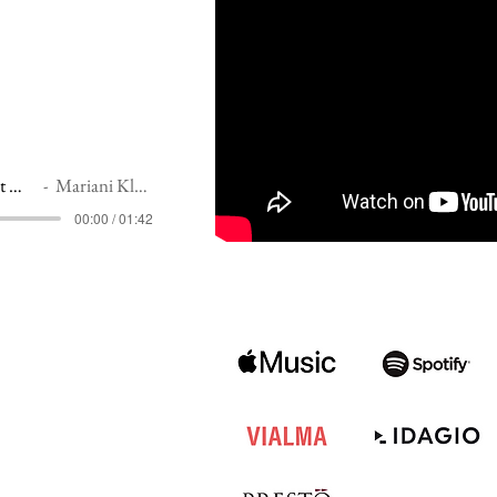
04 Brahms: Piano Quartet Op. 26, Finale. Allegro
Mariani Klavierquartett
00:00 / 01:42