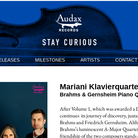
ELEASES
MILESTONES
ARTISTS
CONTACT
Mariani Klavierquarte
Brahms & Gernsheim Piano Qu
After Volume 1, which was awarded a D
continues its journey of discovery, juxt
Brahms and Friedrich Gernsheim. Alth
Brahms’s luminescent A-Major Quartet 
friendship of the two composers stands a