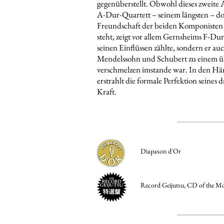
gegenüberstellt. Obwohl dieses zweite
A-Dur-Quartett – seinem längsten – d
Freundschaft der beiden Komponisten i
steht, zeigt vor allem Gernsheims F-Du
seinen Einflüssen zählte, sondern er a
Mendelssohn und Schubert zu einem üb
verschmelzen imstande war. In den Hän
erstrahlt die formale Perfektion seine
Kraft.
Diapason d'Or
Record Geijutsu, CD of the Mo