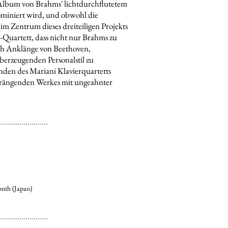
 Album von Brahms' lichtdurchflutetem
ominiert wird, und
obwohl die
m Zentrum dieses dreiteiligen Projekts
r-Quartett, dass nicht nur Brahms zu
uch Anklänge von Beethoven,
erzeugenden Personalstil zu
den des Mariani Klavierquartetts
s drängenden Werkes mit ungeahnter
nth (Japan)