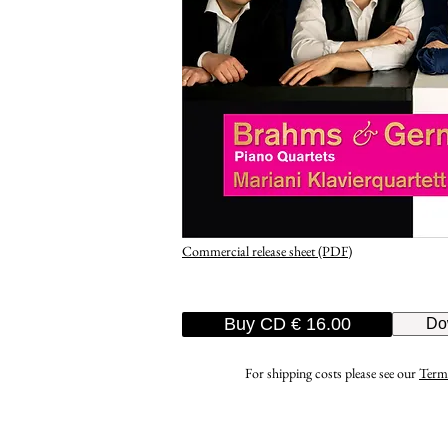
Commercial release sheet (PDF)
Buy CD € 16.00
Do
For shipping costs please see our
Term