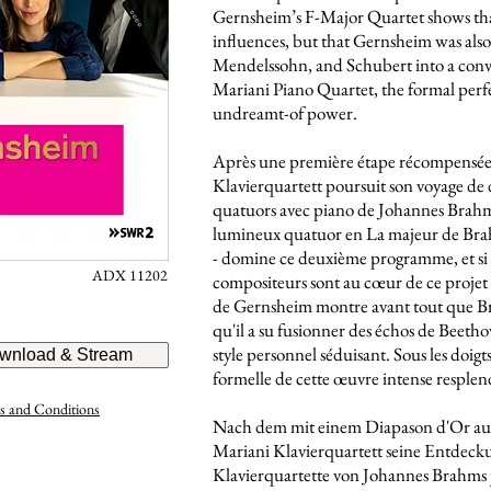
Gernsheim’s F-Major Quartet shows th
influences, but that Gernsheim was also
Mendelssohn, and Schubert into a convin
Mariani Piano Quartet, the formal perfe
undreamt-of power.
Après une première étape récompensée 
Klavierquartett poursuit son voyage de d
quatuors avec piano de Johannes Brahms
lumineux quatuor en La majeur de Brahm
- domine ce deuxième programme, et si le
ADX 11202
compositeurs sont au cœur de ce projet 
de Gernsheim montre avant tout que Brah
qu'il a su fusionner des échos de Beet
style personnel séduisant. Sous les doig
wnload & Stream
formelle de cette œuvre intense resplen
s and Conditions
Nach dem mit einem Diapason d'Or ausge
Mariani Klavierquartett seine Entdeckung
Klavierquartette von Johannes Brahms