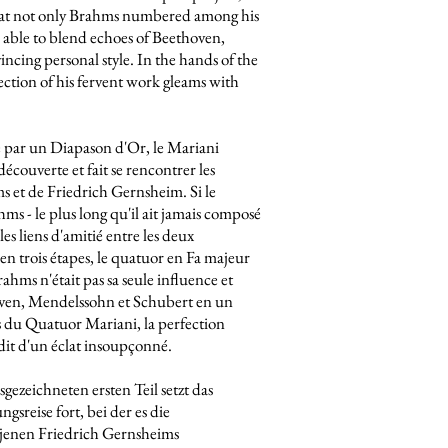
at not only Brahms numbered among his
 able to blend echoes of Beethoven,
cing personal style. In the hands of the
ction of his fervent work gleams with
par un Diapason d'Or, le Mariani
écouverte et fait se rencontrer les
 et de Friedrich Gernsheim. Si le
s - le plus long qu'il ait jamais composé
s liens d'amitié entre les deux
en trois étapes, le quatuor en Fa majeur
ms n'était pas sa seule influence et
hoven, Mendelssohn et Schubert en un
ts du Quatuor Mariani, la perfection
dit d'un éclat insoupçonné.
zeichneten ersten Teil setzt das
sreise fort, bei der es die
 jenen Friedrich Gernsheims