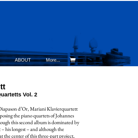
ABOUT
More...
tt
artetts Vol. 2
iapason d’Or, Mariani Klavierquartett
aposing the piano quartets of Johannes
ough this second album is dominated by
– his longest – and although the
t the center of this three-part project,