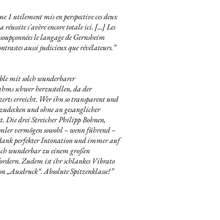
 1 utilement mis en perspective ces deux
ussite s'avère encore totale ici. [...] Les
nsoupçonnées le langage de Gernsheim
rastes aussi judicieux que révélateurs.
”
le mit solch wunderbarer
hms schwer herzustellen, da der
erts erreicht. Wer ihn so transparent und
zuzudecken und ohne an gesanglicher
t. Die drei Streicher Philipp Bohnen,
mler vermögen sowohl – wenn führend –
n dank perfekter Intonation und immer auf
auch wunderbar zu einem großen
fordern. Zudem ist ihr schlankes Vibrato
n „Ausdruck“. Absolute Spitzenklasse!
”