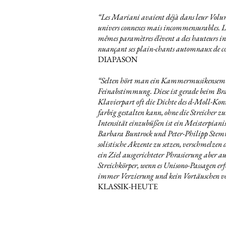
“
Les Mariani avaient déjà dans leur Volume
univers connexes mais incommensurables. La ré
mêmes paramètres élèvent a des hauteurs i
nuançant ses plain-chants automnaux de cont
DIAPASON
“
Selten hört man ein Kammermusikensemb
Feinabstimmung. Diese ist gerade beim Bra
Klavierpart oft die Dichte des d-Moll-Konz
farbig gestalten kann, ohne die Streicher 
Intensität einzubüßen ist ein Meisterpianis
Barbara Buntrock und Peter-Philipp Stem
solistische Akzente zu setzen, verschmelze
ein Ziel ausgerichteter Phrasierung aber 
Streichkörper, wenn es Unisono-Passagen er
immer Verzierung und kein Vortäuschen vo
KLASSIK-HEUTE