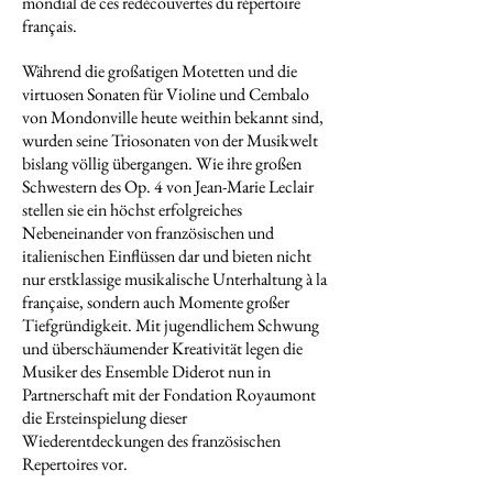
mondial de ces redécouvertes du répertoire
français.
Während die großatigen Motetten und die
virtuosen Sonaten für Violine und Cembalo
von Mondonville heute weithin bekannt sind,
wurden seine Triosonaten von der Musikwelt
bislang völlig übergangen. Wie ihre großen
Schwestern des Op. 4 von Jean-Marie Leclair
stellen sie ein höchst erfolgreiches
Nebeneinander von französischen und
italienischen Einflüssen dar und bieten nicht
nur erstklassige musikalische Unterhaltung à la
française, sondern auch Momente großer
Tiefgründigkeit. Mit jugendlichem Schwung
und überschäumender Kreativität legen die
Musiker des Ensemble Diderot nun in
Partnerschaft mit der Fondation Royaumont
die Ersteinspielung dieser
Wiederentdeckungen des französischen
Repertoires vor.