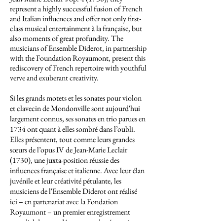
represent a highly successful fusion of French
and Italian influences and offer not only first-
class musical entertainment à la française, but
also moments of great profundity. The
musicians of Ensemble Diderot, in partnership
with the Foundation Royaumont, present this
rediscovery of French repertoire with youthful
verve and exuberant creativity.
Si les grands motets et les sonates pour violon
et clavecin de Mondonville sont aujourd'hui
largement connus, ses sonates en trio parues en
1734 ont quant à elles sombré dans l’oubli.
Elles présentent, tout comme leurs grandes
sœurs de l’opus IV de Jean-Marie Leclair
(1730), une juxta-position réussie des
influences française et italienne. Avec leur élan
juvénile et leur créativité pétulante, les
musiciens de l'Ensemble Diderot ont réalisé
ici – en partenariat avec la Fondation
Royaumont – un premier enregistrement