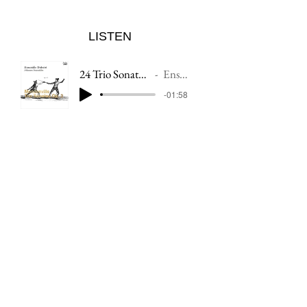
LISTEN
24 Trio Sonata N. 6 in C Minor - Allegro
Ensemble Diderot
-01:58
DOWNLOAD / STREAM