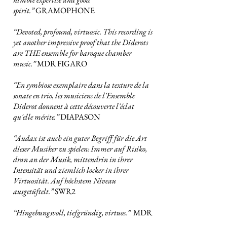
spirit.”
GRAMOPHONE
“Devoted, profound, virtuosic. This recording is
yet another impressive proof that the Diderots
are THE ensemble for baroque chamber
music.”
MDR FIGARO
“En symbiose exemplaire dans la texture de la
sonate en trio, les musiciens de l'Ensemble
Diderot donnent à cette découverte l'éclat
qu'elle mérite.”
DIAPASON
“Audax ist auch ein guter Begriff für die Art
dieser Musiker zu spielen: Immer auf Risiko,
dran an der Musik, mittendrin in ihrer
Intensität und ziemlich locker in ihrer
Virtuosität.
Auf höchstem Niveau
ausgetüftelt.”
SWR2
“Hingebungsvoll, tiefgründig, virtuos.”
MDR