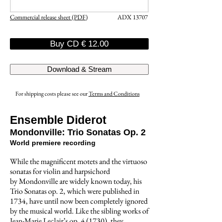
Commercial release sheet (PDF)
ADX 13707
Buy CD € 12.00
Download & Stream
For shipping costs please see our
Terms and Conditions
Ensemble Diderot
Mondonville: Trio Sonatas Op. 2
World premiere recording
While the magnificent motets and the virtuoso
sonatas for violin and harpsichord
by
Mondonville are widely known today, his
Trio Sonatas op. 2, which were published in
1734, have until now been completely ignored
by the musical world. Like the sibling works of
Jean-Marie Leclair’s op. 4 (1730), they