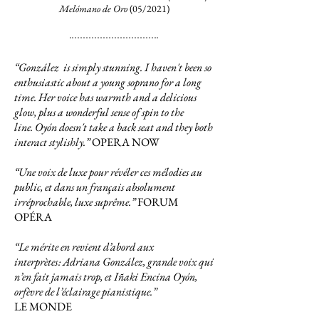
Melómano de Oro
(05/2021)
“González is simply stunning. I haven't been so
enthusiastic about a young soprano for a long
time. Her voice has warmth and a delicious
glow, plus a wonderful sense of spin to the
line. Oyón doesn't take a back seat and they both
interact stylishly.”
OPERA NOW
“Une voix de luxe pour révéler ces
mélodies au
public, et dans un français
absolument
irréprochable, luxe suprême.”
FORUM
OPÉRA
“Le mérite en revient d’abord aux
interprètes :
Adriana González, grande voix qui
n’en fait jamais trop, et Iñaki Encina Oyón,
orfèvre de l’éclairage pianistique.”
LE MONDE