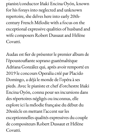
pianist/conductor Iñaki Encina Oyón, known
for his forays into neglected and unknown
repertoire, she delves here into early 20th-
century French Mélodie with a focus on the
exceptional expressive qualities of husband and
wife composers Robert Dussaut and Hélène
Covatti.
Audax est fier de présenter le premier album de
l’époustouflante soprano guatémaltèque
Adriana González qui, après avoir remporté en
2019 le concours Operalia créé par Placido
Domingo, a déjà le monde de l’opéra à ses
pieds. Avec le pianiste et chef d’orchestre Iñaki
Encina Oyón, connu pour ses incursions dans
des répertoires négligés ou inconnus, elle
explore ici la mélodie française du début du
20esiècle en mettant l’accent sur les
exceptionnelles qualités expressives du couple
de compositeurs Robert Dussaut et Hélène
Covatti.