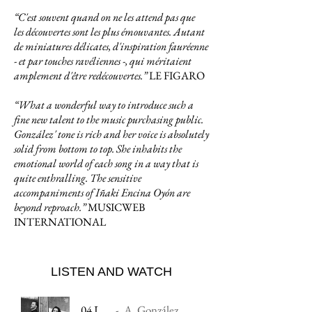
“C'est souvent quand on ne les attend pas que
les découvertes sont les plus émouvantes. Autant
de miniatures délicates, d'inspiration fauréenne
- et
par touches ravéliennes -, qui méritaient
amplement d'être
redécouvertes.”
LE FIGARO
“What a wonderful way to introduce such a
fine new talent to the music purchasing public.
González' tone is rich and her voice is absolutely
solid from bottom to top. She inhabits the
emotional world of each song in a way that is
quite enthralling. The sensitive
accompaniments of Iñaki Encina Oyón are
beyond reproach.”
MUSICWEB
INTERNATIONAL
LISTEN AND WATCH
04 L'Oracle
A. González, I. Encina Oyón