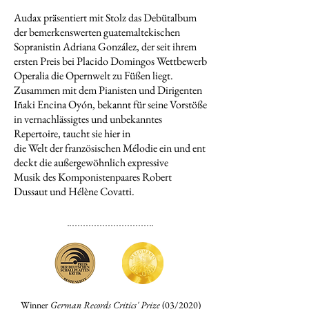
Audax präsentiert mit Stolz das Debütalbum
der bemerkenswerten guatemaltekischen
Sopranistin Adriana González, der seit ihrem
ersten Preis bei Placido Domingos Wettbewerb
Operalia die Opernwelt zu Füßen liegt.
Zusammen mit dem Pianisten und Dirigenten
Iñaki Encina Oyón, bekannt für seine Vorstöße
in vernachlässigtes und unbekanntes
Repertoire, taucht sie hier in
die Welt der französischen Mélodie ein und ent
deckt die außergewöhnlich expressive
Musik des Komponistenpaares Robert
Dussaut und Hélène Covatti.
Winner
German Records Critics' Prize
(03/2020)