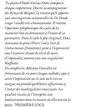
“
Le piano d’Iňaki Encina Oyón s’adapte à
chaque coopération. Discret accompagnateur
des Rimas de Bécquer, la tension qu’il apporte
aux interrogations existentielles de De Donde
vengo ? semble très schumanienne. Il restitue
l’épaisseur polyphonique des cycles de la
maturité tout en demeurant à l’écoute de sa
partenaire. Dans le cycle le plus original, Deux
morceaux de prose (Pierre Loti), l’art de
l’enharmonie (franckiste), joint à l’expressivité
sous l’oxymore chanté de vie et de mort
(Crépuscule), sonnent avec une singularité
bluffante.
En complicité, Adriana González est
frémissante de vie pour chaque mélodie, apte à
saisir l’expressivité sur le mot ou le vers en
exergue, un procédé qu’Albéniz affectionne à
l’instar des madrigalistes renaissants. Les
qualités vocales de l’interprète sont
bouleversantes dans la mesure où elles servent la
poésie.
”
PREMIÈRE LOGE