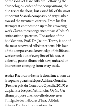
of the songs of Isaac Albéniz. Following the
chronological order of the compositions, the
duo traces the short, but varied life of the most
important Spanish composer and waymarker
toward the twentieth century. From his first
attempts at composition up to his crowning
work
Iberia
, these songs encompass Albéniz’s
entire artistic spectrum. The author of the
booklet text, Prof. Dr. Jacinto Torres, is one of
the most renowned Albéniz experts. His love
of the composer and knowledge of his life and
works speak out of every line of his text. A
colorful, poetic album with new, unheard-of
impressions emerging from every track.
Audax Records présente le deuxième album de
la soprano guatémaltèque Adriana González
(Premier prix du Concours Operalia 2019) et
du pianiste basque Iñaki Encina Oyón. Cet
album propose une nouvelle découverte:
l’intégrale des mélodies d’Isaac Albéniz.
Suivant l’ordre chronologique des