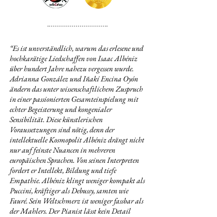
“
Es ist unverständlich, warum das erlesene und
hochkarätige Liedschaffen von Isaac Albéniz
über hundert Jahre nahezu vergessen wurde.
Adrianna González und Iñakí Encina Oyón
ändern das unter wissenschaftlichem Zuspruch
in einer passionierten Gesamteinspielung mit
echter Begeisterung und kongenialer
Sensibilität. Diese künstlerischen
Voraussetzungen sind nötig, denn der
intellektuelle Kosmopolit Albéniz drängt nicht
nur auf feinste Nuancen in mehreren
europäischen Sprachen. Von seinen Interpreten
fordert er Intellekt, Bildung und tiefe
Empathie. Albéniz klingt weniger kompakt als
Puccini, kräftiger als Debussy, samten wie
Fauré. Sein Weltschmerz ist weniger fassbar als
der Mahlers. Der Pianist lässt kein Detail