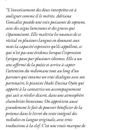
“
L’investissement des deux interprètes est à
souligner comme il le mérite. Adriana
González possède une voix puissante de soprano,
avec des aigus lumineux et des graves qui
s’épanouissent. Elle maîtrise les nuances de ce
récital en plusieurs langues en donnant aux
mots la capacité expressive qu’ils appellent, ce
qui n’est pas une évidence lorsque l’expression
lyrique passe par plusieurs idiomes. Elle a un
sens affirmé de la poésie et arrive à capter
l’attention du mélomane tout au long d’un
parcours qui entame un vrai dialogue avec son
partenaire, le pianiste Iñaki Encina Oyón qui
apporte à la cantatrice un accompagnement
qui sait se révéler discret, dans une atmosphère
chambriste bienvenue. On appréciera aussi
grandement le fait de pouvoir bénéficier de la
présence dans le livret du texte intégral des
mélodies en langue originale, avec trois
traductions à la clef. C’est une vraie marque de