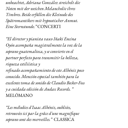
unbeachtet, Adriana González streichelt die
Noten mit der weichen Melancholie ihres
Timbres. Beide erfüllen die Kleinode des
Spätromantikers mit hypnotischer Anmut.
Eine Sternstunde
.”
CONCERTI
“El director y pianista vasco Iñaki Encina
Oyón acompaña magistralmente la voz de la
soprano guatemalteca, y se convierte en el
partner perfecto para transmitir la belleza,
riqueza estiliística y
refinado
acompañamiento de este Albéniz poco
conocido. Mención especial también para la
excelente toma de sonido de Claudio Becker-Foss
y a cuidada edición de Audax Records. ”
MELÓMANO
“Les mélodies d'Isaac Albéniz, oubliées,
retrouvées ici par la grâce d'une magnifique
soprano sont des merveilles.”
CLASSICA