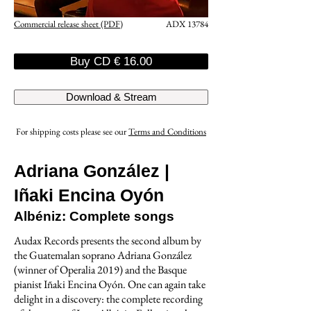
Commercial release sheet (PDF)
ADX 13784
Buy CD € 16.00
Download & Stream
For shipping costs please see our
Terms and Conditions
Adriana González |
Iñaki Encina Oyón
Albéniz: Complete songs
Audax Records presents the second album by
the Guatemalan soprano Adriana González
(winner of Operalia 2019) and the Basque
pianist Iñaki Encina Oyón. One can again take
delight in a discovery: the complete recording