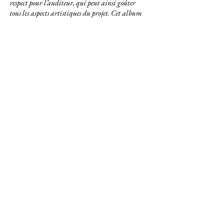
respect pour l’auditeur, qui peut ainsi goûter
tous les aspects artistiques du projet. Cet album
est une belle réussite, qui met en valeur une
autre facette du créateur inspiré que fut
Albéniz.
.”
CRESCENDO
LISTEN AND WATCH
13 Home
Adriana González, Iñaki Encina Oyón
-00:45