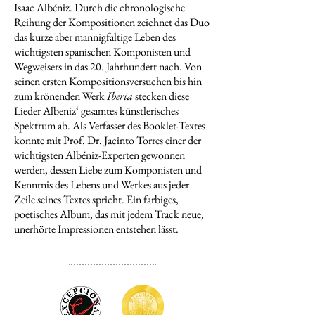
Isaac Albéniz. Durch die chronologische
Reihung der Kompositionen zeichnet das Duo
das kurze aber mannigfaltige Leben des
wichtigsten spanischen Komponisten und
Wegweisers in das 20. Jahrhundert nach. Von
seinen ersten Kompositionsversuchen bis hin
zum krönenden Werk
Iberia
stecken diese
Lieder Albeniz‘ gesamtes künstlerisches
Spektrum ab. Als Verfasser des Booklet-Textes
konnte mit Prof. Dr. Jacinto Torres einer der
wichtigsten Albéniz-Experten gewonnen
werden, dessen Liebe zum Komponisten und
Kenntnis des Lebens und Werkes aus jeder
Zeile seines Textes spricht. Ein farbiges,
poetisches Album, das mit jedem Track neue,
unerhörte Impressionen entstehen lässt.