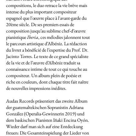
compositions, le duo retrace la vie brève mais
intense du plus important compositeur
espagnol que l'œuvre place à l'avant-garde du
20ème siècle. De ses premiers essais de
composition jusqu’au sublime chef-d’œuvre
pianistique
Iberia
, ces mélodies jalonnent tout
le parcours artistique d’Albéniz. La rédaction
du livret a bénéficié de l’expertise du Prof. Dr.
Jacinto Torres. Le texte de ce grand spécialiste
de la vie et de l’œuvre d’Albéniz traduit sa
connaissance intime de tout ce qui touche au
compositeur. Un album plein de poésie et
riche en couleurs, dont chaque titre fait naître
de nouvelles impressions inédites.
Audax Records präsentiert das zweite Album
der guatemaltekischen Sopranistin Adriana
González (Operalia-Gewinnerin 2019) und
dem baskischen Pianisten Iñaki Encina Oyón.
Wieder darf man sich auf eine Entdeckung
freuen: Die Gesamteinspielung der Lieder von