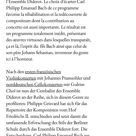
l’Ensemble Diderot. Le choix d’écarter Carl
Philipp Emanuel Bach de ce programme
favorise la réhabilitation et la redécouverte de
compositeurs dont la contribution au
concerto est aussi importante. Le résultat est
un programme totalement inédit, présentant
des œuvres virtuoses dans lesquelles transparaît,
ça et là, l’esprit du fils Bach ainsi que celui de
son père Johann Sebastian, inventeur du genre
ici à l’honneur.
Nach den
ersten französischen
Violinkonzerten
mit Johannes Pramsohler und
norddeutschen Cellokonzerten
mit Gulrim
Choï ist nun der Cembalist des Ensemble
Diderot an der Reihe, sich in diesem Genre zu
profilieren: Philippe Grisvard hat sich für das
Repertoire der Komponisten vom Hof
Friedrichs II. entschieden und setzt damit die
umfassende Erforschung des Stils der Berliner
Schule durch das Ensemble Diderot fort. Die
Entscheidung, Carl Philipp Emanuel Bach aus