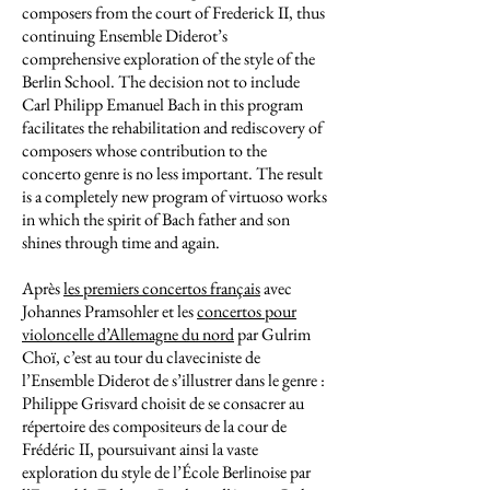
composers from the court of Frederick II, thus
continuing Ensemble Diderot’s
comprehensive exploration of the style of the
Berlin School. The decision not to include
Carl Philipp Emanuel Bach in this program
facilitates the rehabilitation and rediscovery of
composers whose contribution to the
concerto genre is no less important. The result
is a completely new program of virtuoso works
in which the spirit of Bach father and son
shines through time and again.
Après
les premiers concertos français
avec
Johannes Pramsohler et les
concertos pour
violoncelle d’Allemagne du nord
par Gulrim
Choï, c’est au tour du claveciniste de
l’Ensemble Diderot de s’illustrer dans le genre :
Philippe Grisvard choisit de se consacrer au
répertoire des compositeurs de la cour de
Frédéric II, poursuivant ainsi la vaste
exploration du style de l’École Berlinoise par