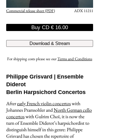
Commercial release sheet (PDF)
ADX 11211
Buy CD € 16.00
Download & Stream
For shipping costs please see our
Terms and Conditions
Phil
ippe Grisvard
| Ensemble
Diderot
Berlin Harpsichord Concertos
After
early French violin concertos
with
Johannes Pramsohler and
North German cello
concertos
with Gulrim Choï, it is now the
turn of Ensemble Diderot’s harpsichordist to
distinguish himself in this genre: Philippe
Grisvard has chosen the repertoire of